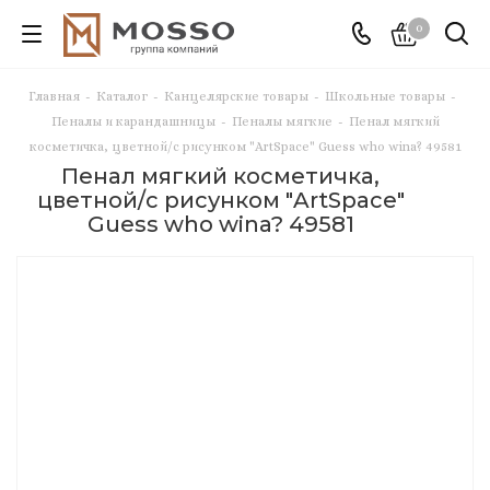
0
Главная
-
Каталог
-
Канцелярские товары
-
Школьные товары
-
Пеналы и карандашницы
-
Пеналы мягкие
-
Пенал мягкий
косметичка, цветной/с рисунком "ArtSpace" Guess who wina? 49581
Пенал мягкий косметичка,
цветной/с рисунком "ArtSpace"
Guess who wina? 49581