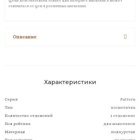
Цена действительна только для интернет-магазина и может
отличаться от цен в розничных магазинах
Описание
Характеристики
Серия
Pattern
Тип
косметичка
Количество отделений
1 отделение
Пол ребенка
для мальчиков
Материал
полиуретан
Тип застежки
на кнопке