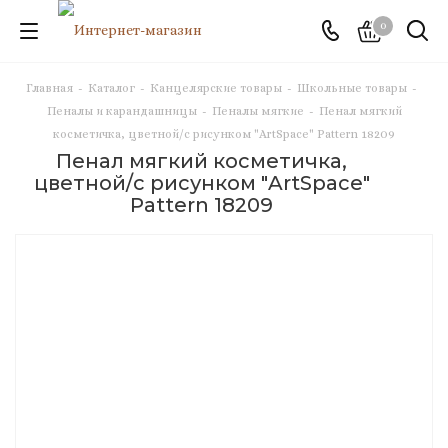
0
Главная
-
Каталог
-
Канцелярские товары
-
Школьные товары
-
Пеналы и карандашницы
-
Пеналы мягкие
-
Пенал мягкий
косметичка, цветной/с рисунком "ArtSpace" Pattern 18209
Пенал мягкий косметичка,
цветной/с рисунком "ArtSpace"
Pattern 18209