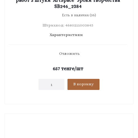
работ 3 штуки "ArtSpace" Уроки творчества
SB246_2384
Есть в наличии (36)
Штрихкод: 4680211003845
Характеристики
Отложить
657
тенге
/шт
В корзину