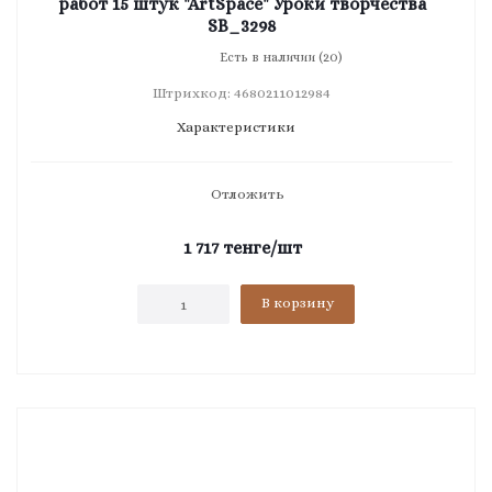
работ 15 штук "ArtSpace" Уроки творчества
SB_3298
Есть в наличии (20)
Штрихкод: 4680211012984
Характеристики
Отложить
1 717
тенге
/шт
В корзину