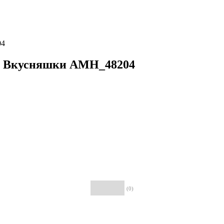
04
ы" Вкусняшки АМН_48204
(0)