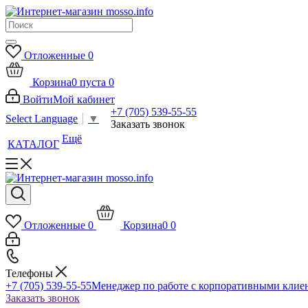
Отложенные
0
Корзина
0
пуста
0
Войти
Мой кабинет
+7 (705) 539-55-55
Select Language
▼
Заказать звонок
Ещё
КАТАЛОГ
Отложенные
0
Корзина
0
0
Телефоны
+7 (705) 539-55-55
Менеджер по работе с корпоративными клие
Заказать звонок