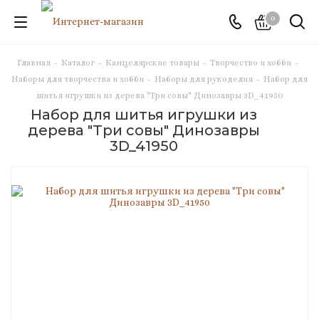
0
Главная
-
Каталог
-
Канцелярские товары
-
Творчество и хобби
-
Наборы для творчества и хобби
-
Наборы для рукоделия
-
Набор для
шитья игрушки из дерева "Три совы" Динозавры 3D_41950
Набор для шитья игрушки из
дерева "Три совы" Динозавры
3D_41950