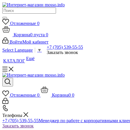
Отложенные
0
Корзина
0
пуста
0
Войти
Мой кабинет
+7 (705) 539-55-55
Select Language
▼
Заказать звонок
Ещё
КАТАЛОГ
Отложенные
0
Корзина
0
0
Телефоны
+7 (705) 539-55-55
Менеджер по работе с корпоративными клие
Заказать звонок