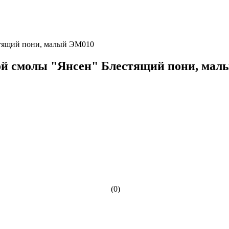
стящий пони, малый ЭМ010
ой смолы "Янсен" Блестящий пони, ма
(0)