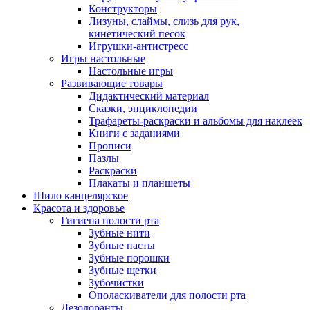
Конструкторы
Лизуны, слаймы, слизь для рук,
кинетический песок
Игрушки-антистресс
Игры настольные
Настольные игры
Развивающие товары
Дидактический материал
Сказки, энциклопедии
Трафареты-раскраски и альбомы для наклеек
Книги с заданиями
Прописи
Пазлы
Раскраски
Плакаты и планшеты
Шило канцелярское
Красота и здоровье
Гигиена полости рта
Зубные нити
Зубные пасты
Зубные порошки
Зубные щетки
Зубочистки
Ополаскиватели для полости рта
Дезодоранты