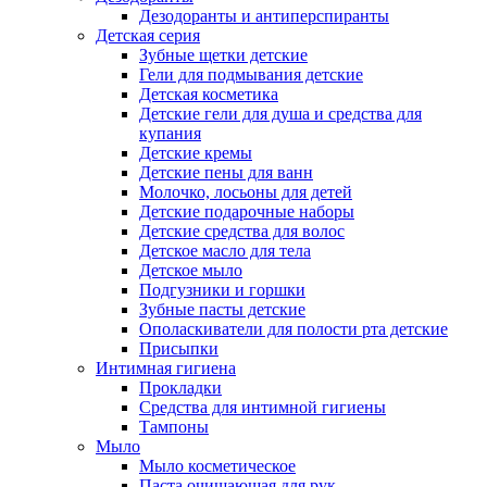
Дезодоранты и антиперспиранты
Детская серия
Зубные щетки детские
Гели для подмывания детские
Детская косметика
Детские гели для душа и средства для
купания
Детские кремы
Детские пены для ванн
Молочко, лосьоны для детей
Детские подарочные наборы
Детские средства для волос
Детское масло для тела
Детское мыло
Подгузники и горшки
Зубные пасты детские
Ополаскиватели для полости рта детские
Присыпки
Интимная гигиена
Прокладки
Средства для интимной гигиены
Тампоны
Мыло
Мыло косметическое
Паста очищающая для рук