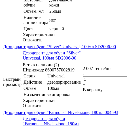
обуви
кожи
Объем, мл
250мл
Наличие
нет
аппликатора
Цвет
черный
Характеристики
Отложить
Дезодорант для обуви "Silver" Universal, 100мл SD2006-00
Дезодорант для обуви "Silver"
Universal, 100мл SD2006-00
Есть в наличии (2)
2 007
тенге
/шт
Штрихкод: 8690757002819
-
Серия
Universal
Быстрый
Действие
дезодорирование
просмотр
+
Объем
100мл
В корзину
Назначение
экипировка
Характеристики
Отложить
Дезодорант для обуви "Farmona" Nivelazione, 180мл 004593
Дезодорант для обуви
"Farmona" Nivelazione, 180мл