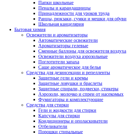
Папки школьные
Пеналы и карандашницы
Принадлежности для уроков труда
Ранцы, рюкзаки, сумки и мешки для обуви
Школьная канцелярия
Бытовая химия
Освежители и ароматизаторы
Автоматические освежители
Ароматизаторы гелевые
Сменные баллоны для освежителя воздуха
Освежители воздуха аэрозольные
Поглотители запаха
Саше ароматическое для белья
Средства для дезинсекции и репелленты
Защитные гели и кремы
Защитные ловушки и браслеты
Защитные спирали, подвески, стикеры
Аэрозоли, молочко и спреи от насекомых
Фумигаторы и комплектующие
Средства для стирки
Гели и жидкости для стирки
Капсулы для стирки
Кондиционеры и ополаскиватели
Отбеливатели
Порошки стиральные