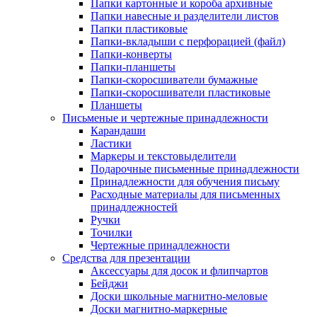
Папки картонные и короба архивные
Папки навесные и разделители листов
Папки пластиковые
Папки-вкладыши с перфорацией (файл)
Папки-конверты
Папки-планшеты
Папки-скоросшиватели бумажные
Папки-скоросшиватели пластиковые
Планшеты
Письменые и чертежные принадлежности
Карандаши
Ластики
Маркеры и текстовыделители
Подарочные письменные принадлежности
Принадлежности для обучения письму
Расходные материалы для письменных
принадлежностей
Ручки
Точилки
Чертежные принадлежности
Средства для презентации
Аксессуары для досок и флипчартов
Бейджи
Доски школьные магнитно-меловые
Доски магнитно-маркерные