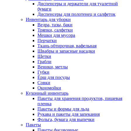
Диспенсеры и держатели для туалетной
бумаги
Диспенсеры для полотенец и салфеток
Инвентарь для уборки
Ведра, тазы, баки
Тряпки, салфетки
Мешки для мусора
Перчатки
Ткань обтирочная, вафельная
Швабры и запасные насадки
Щетки
Грабли
Веники, метлы
Губки
Ёрш для посуды
Совки
Окномойки
Кухонный инвентарь
Пакеты для хранения продуктов, пищевая
пленка
Пакеты и формы для льда
Рукава и пакеты для запекания
Фольга, бумага для выпечки
Пакеты
Пакеты фасовочные