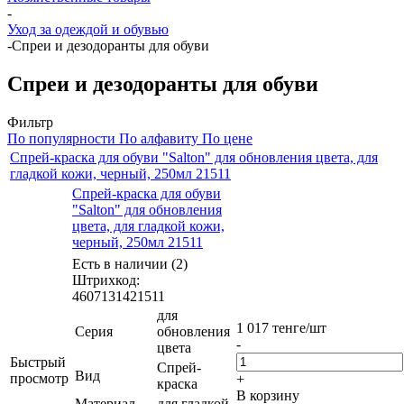
-
Уход за одеждой и обувью
-
Спреи и дезодоранты для обуви
Спреи и дезодоранты для обуви
Фильтр
По популярности
По алфавиту
По цене
Спрей-краска для обуви "Salton" для обновления цвета, для
гладкой кожи, черный, 250мл 21511
Спрей-краска для обуви
"Salton" для обновления
цвета, для гладкой кожи,
черный, 250мл 21511
Есть в наличии (2)
Штрихкод:
4607131421511
для
1 017
тенге
/шт
Серия
обновления
-
цвета
Быстрый
Спрей-
Вид
просмотр
+
краска
В корзину
Материал
для гладкой