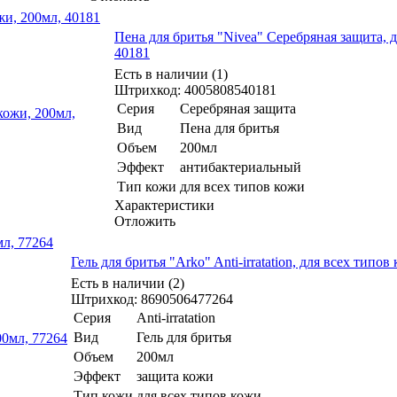
жи, 200мл, 40181
Пена для бритья "Nivea" Серебряная защита, д
40181
Есть в наличии (1)
Штрихкод: 4005808540181
Серия
Серебряная защита
Вид
Пена для бритья
Объем
200мл
Эффект
антибактериальный
Тип кожи
для всех типов кожи
Характеристики
Отложить
мл, 77264
Гель для бритья "Arko" Anti-irratation, для всех типов
Есть в наличии (2)
Штрихкод: 8690506477264
Серия
Anti-irratation
Вид
Гель для бритья
Объем
200мл
Эффект
защита кожи
Тип кожи
для всех типов кожи