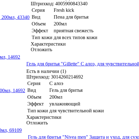
Штрихкод: 4005900843340
Серия
Fresh kick
Вид
Пена для бритья
Объем
200мл
Эффект
приятная свежесть
Тип кожи
для всех типов кожи
Характеристики
Отложить
0мл, 14692
Гель для бритья "Gillette" С алоэ, для чувствительно
Есть в наличии (1)
Штрихкод: 3014260214692
Серия
С алоэ
Вид
Гель для бритья
Объем
200мл
Эффект
увлажняющий
Тип кожи
для чувствительной кожи
Характеристики
Отложить
0мл, 69109
Гель для бритья "Nivea men" Защита и уход, для сух