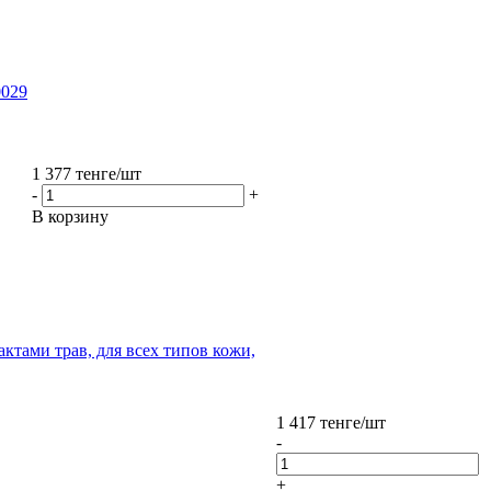
0029
1 377
тенге
/шт
-
+
В корзину
трактами трав, для всех типов кожи,
1 417
тенге
/шт
-
+