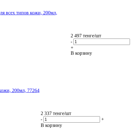
ля всех типов кожи, 200мл,
2 497
тенге
/шт
-
+
В корзину
 кожи, 200мл, 77264
2 337
тенге
/шт
-
+
В корзину