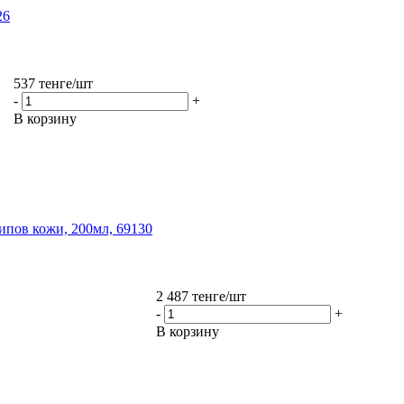
26
537
тенге
/шт
-
+
В корзину
типов кожи, 200мл, 69130
2 487
тенге
/шт
-
+
В корзину