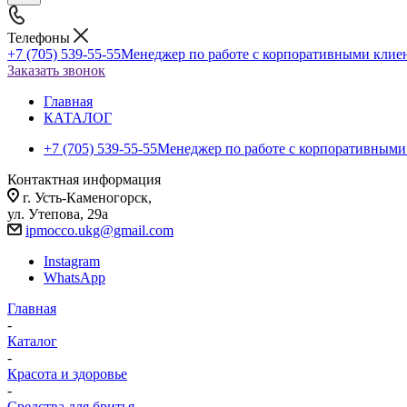
Телефоны
+7 (705) 539-55-55
Менеджер по работе с корпоративными клие
Заказать звонок
Главная
КАТАЛОГ
+7 (705) 539-55-55
Менеджер по работе с корпоративными
Контактная информация
г. Усть-Каменогорск,
ул. Утепова, 29а
ipmocco.ukg@gmail.com
Instagram
WhatsApp
Главная
-
Каталог
-
Красота и здоровье
-
Средства для бритья