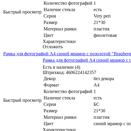
Количество фотографий
1
Наличие стекла
есть
Быстрый просмотр
Серия
Very peri
Размер
21*30
Материал рамки
пластик
Цвет
фиолетовая
Характеристики
Отложить
Рамка для фотографий А4 синий мрамор с позолотой "Brauber
Рамка для фотографий А4 синий мрамор с п
Есть в наличии (4)
Штрихкод: 4606224142357
Декор
без декора
Формат
А4
Количество фотографий
1
Наличие стекла
есть
Быстрый просмотр
Серия
БС
Размер
21*30
Материал рамки
пластик
Цвет
синий мрамор с п
Характеристики