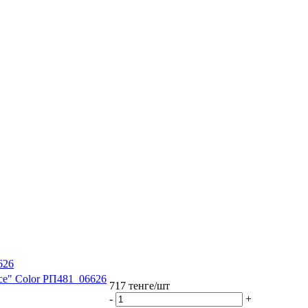
626
ace" Color РП481_06626
717
тенге
/шт
-
+