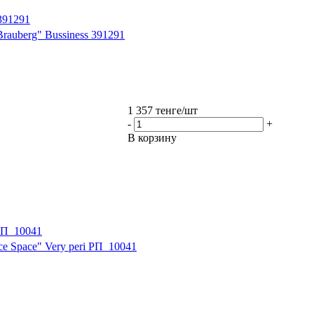
391291
rauberg" Bussiness 391291
1 357
тенге
/шт
-
+
В корзину
 РП_10041
e Space" Very peri РП_10041