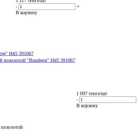
1 117
тенге
/шт
-
+
В корзину
rg" Hit5 391067
й позолотой "Brauberg" Hit5 391067
1 097
тенге
/шт
-
В корзину
 позолотой