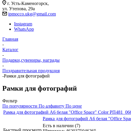
г. Усть-Каменогорск,
ул. Утепова, 29а
ipmocco.ukg@gmail.com
Instagram
WhatsApp
Главная
-
Каталог
-
Подарки,сувениры, награды
-
Поздравительная продукция
-
Рамки для фотографий
Рамки для фотографий
Фильтр
По популярности
По алфавиту
По цене
Рамка для фотографий А6 белая "Office Space" Color РП481_06
Рамка для фотографий А6 белая "Office Sp
Есть в наличии (7)
Быстрый просмотр
Штрихкод: 4620375046265