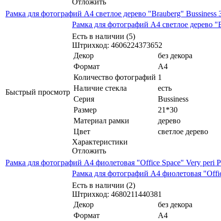
Отложить
Рамка для фотографий А4 светлое дерево "Brauberg" Bussiness 
Рамка для фотографий А4 светлое дерево "B
Есть в наличии (5)
Штрихкод: 4606224373652
Декор
без декора
Формат
А4
Количество фотографий
1
Наличие стекла
есть
Быстрый просмотр
Серия
Bussiness
Размер
21*30
Материал рамки
дерево
Цвет
светлое дерево
Характеристики
Отложить
Рамка для фотографий А4 фиолетовая "Office Space" Very peri
Рамка для фотографий А4 фиолетовая "Offic
Есть в наличии (2)
Штрихкод: 4680211440381
Декор
без декора
Формат
А4