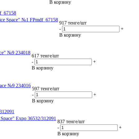
В корзину
f_67158
ice Space" №1 FPmdf_67158
917
тенге
/шт
-
+
В корзину
ace" №9 234018
617
тенге
/шт
-
+
В корзину
pace №9 234016
597
тенге
/шт
-
+
В корзину
/312091
 Space" Expo 36532/312091
837
тенге
/шт
-
+
В корзину