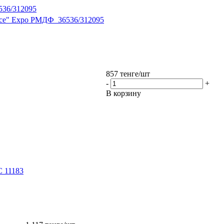
536/312095
pace" Expo РМДФ_36536/312095
857
тенге
/шт
-
+
В корзину
С 11183