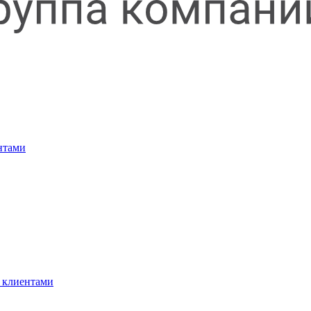
нтами
 клиентами