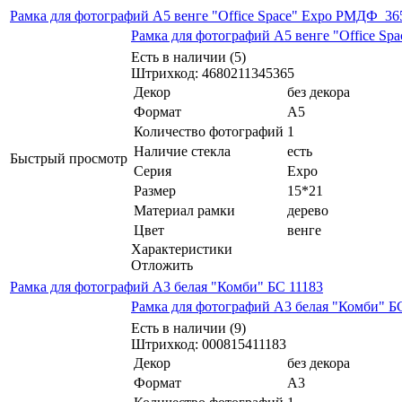
Рамка для фотографий А5 венге "Office Space" Expo РМДФ_36
Рамка для фотографий А5 венге "Office S
Есть в наличии (5)
Штрихкод: 4680211345365
Декор
без декора
Формат
А5
Количество фотографий
1
Наличие стекла
есть
Быстрый просмотр
Серия
Expo
Размер
15*21
Материал рамки
дерево
Цвет
венге
Характеристики
Отложить
Рамка для фотографий А3 белая "Комби" БС 11183
Рамка для фотографий А3 белая "Комби" Б
Есть в наличии (9)
Штрихкод: 000815411183
Декор
без декора
Формат
А3