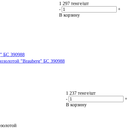
1 297
тенге
/шт
-
+
В корзину
g" БС 390988
озолотой "Brauberg" БС 390988
1 237
тенге
/шт
-
+
В корзину
озолотой