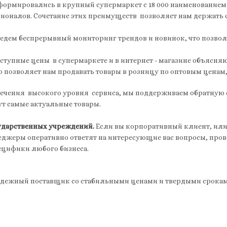
сформировались в крупный супермаркет с 18 000 наименованием
ионалов. Сочетание этих преимуществ позволяет нам держать с
ведем беспрерывный мониторинг трендов и новинок, что позво
тупные цены в супермаркете и в интернет - магазине объясн
о позволяет нам продавать товары в розницу по оптовым ценам
чения высокого уровня сервиса, мы поддерживаем обратную с
дут самые актуальные товары.
сударственных учреждений.
Если вы корпоративный клиент, или 
джеры оперативно ответят на интересующие вас вопросы, пров
ецифики любого бизнеса.
адежный поставщик со стабильными ценами и твердыми срокам