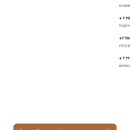
комм
+ 7 70
торг
+7 70
госу
+ 7 77
мене