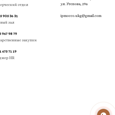
ул. Утепова, 29а
ерческий отдел
ipmocco.ukg@gmail.com
5 905 36 31
овый зал
5 967 98 79
дарственные закупки
1 675 71 19
джер HR