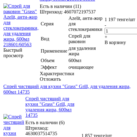
Есть в наличии (11)
Штрихкод: 4607072197537
Azelit, анти-жир
1 197
тенге
/шт
Серия
для
-
стеклокерамики
Спрей для
+
Вид
раковин
В корзину
для удаления
Быстрый
Применение
жира
просмотр
Объем
600мл
Эффект
очищающее
Характеристики
Отложить
Спрей чистящий для кухни "Grass" Grill, для удаления жира,
600мл 14735
Спрей чистящий для
кухни "Grass" Grill, для
удаления жира, 600мл
14735
Есть в наличии (6)
Штрихкод:
4630037514735
1 857
тенге
/шт