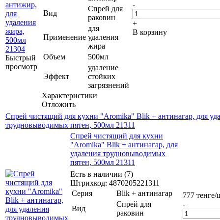
-
Спрей для
Вид
раковин
+
для
В корзину
Применение
удаления
жира
Объем
500мл
Быстрый
просмотр
удаление
Эффект
стойких
загрязнений
Характеристики
Отложить
Спрей чистящий для кухни "Aromika" Blik + антинагар, для уд
трудновыводимых пятен, 500мл 21311
Спрей чистящий для кухни
"Aromika" Blik + антинагар, для
удаления трудновыводимых
пятен, 500мл 21311
Есть в наличии (7)
Штрихкод: 4870205221311
Серия
Blik + антинагар
777
тенге
/
Спрей для
-
Вид
раковин