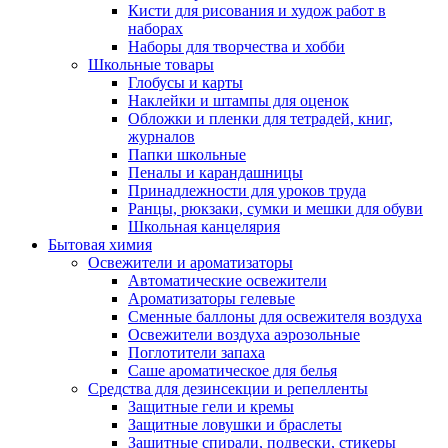
Кисти для рисования и худож работ в
наборах
Наборы для творчества и хобби
Школьные товары
Глобусы и карты
Наклейки и штампы для оценок
Обложки и пленки для тетрадей, книг,
журналов
Папки школьные
Пеналы и карандашницы
Принадлежности для уроков труда
Ранцы, рюкзаки, сумки и мешки для обуви
Школьная канцелярия
Бытовая химия
Освежители и ароматизаторы
Автоматические освежители
Ароматизаторы гелевые
Сменные баллоны для освежителя воздуха
Освежители воздуха аэрозольные
Поглотители запаха
Саше ароматическое для белья
Средства для дезинсекции и репелленты
Защитные гели и кремы
Защитные ловушки и браслеты
Защитные спирали, подвески, стикеры