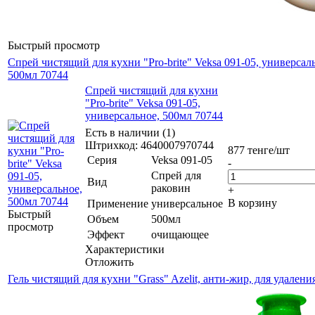
Быстрый просмотр
Спрей чистящий для кухни "Pro-brite" Veksa 091-05, универсал
500мл 70744
Спрей чистящий для кухни
"Pro-brite" Veksa 091-05,
универсальное, 500мл 70744
Есть в наличии (1)
Штрихкод: 4640007970744
877
тенге
/шт
Серия
Veksa 091-05
-
Спрей для
Вид
раковин
+
В корзину
Применение
универсальное
Быстрый
Объем
500мл
просмотр
Эффект
очищающее
Характеристики
Отложить
Гель чистящий для кухни "Grass" Azelit, анти-жир, для удалени