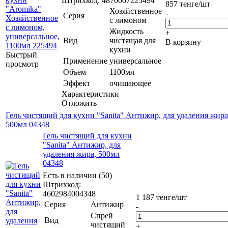
Штрихкод: 4870007225494
857
тенге
/шт
Хозяйственное
-
Серия
с лимоном
Жидкость
+
Вид
чистящая для
В корзину
кухни
Быстрый
Применение
универсальное
просмотр
Объем
1100мл
Эффект
очищающее
Характеристики
Отложить
Гель чистящий для кухни "Sanita" Антижир, для удаления жира
500мл 04348
Гель чистящий для кухни
"Sanita" Антижир, для
удаления жира, 500мл
04348
Есть в наличии (50)
Штрихкод:
4602984004348
1 187
тенге
/шт
Серия
Антижир
-
Спрей
Вид
чистящий
+