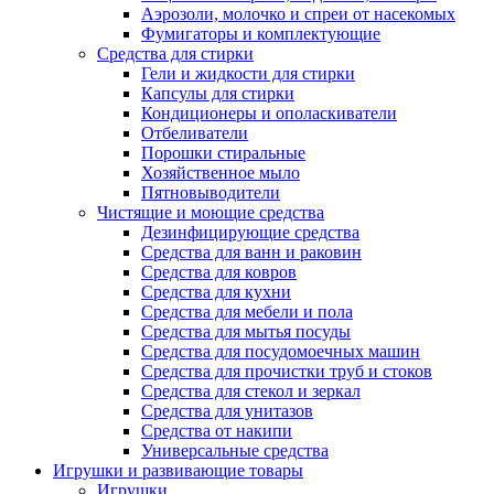
Аэрозоли, молочко и спреи от насекомых
Фумигаторы и комплектующие
Средства для стирки
Гели и жидкости для стирки
Капсулы для стирки
Кондиционеры и ополаскиватели
Отбеливатели
Порошки стиральные
Хозяйственное мыло
Пятновыводители
Чистящие и моющие средства
Дезинфицирующие средства
Средства для ванн и раковин
Средства для ковров
Средства для кухни
Средства для мебели и пола
Средства для мытья посуды
Средства для посудомоечных машин
Средства для прочистки труб и стоков
Средства для стекол и зеркал
Средства для унитазов
Средства от накипи
Универсальные средства
Игрушки и развивающие товары
Игрушки