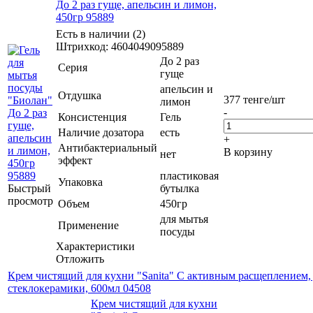
До 2 раз гуще, апельсин и лимон,
450гр 95889
Есть в наличии (2)
Штрихкод: 4604049095889
До 2 раз
Серия
гуще
апельсин и
Отдушка
377
тенге
/шт
лимон
-
Консистенция
Гель
Наличие дозатора
есть
+
Антибактериальный
В корзину
нет
эффект
пластиковая
Упаковка
Быстрый
бутылка
просмотр
Объем
450гр
для мытья
Применение
посуды
Характеристики
Отложить
Крем чистящий для кухни "Sanita" С активным расщеплением,
стеклокерамики, 600мл 04508
Крем чистящий для кухни