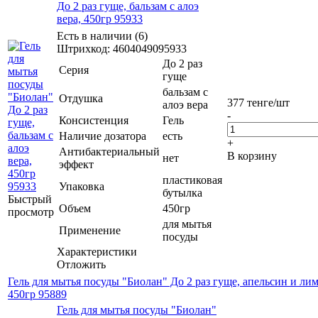
До 2 раз гуще, бальзам с алоэ
вера, 450гр 95933
Есть в наличии (6)
Штрихкод: 4604049095933
До 2 раз
Серия
гуще
бальзам с
Отдушка
377
тенге
/шт
алоэ вера
-
Консистенция
Гель
Наличие дозатора
есть
+
Антибактериальный
В корзину
нет
эффект
пластиковая
Упаковка
бутылка
Быстрый
Объем
450гр
просмотр
для мытья
Применение
посуды
Характеристики
Отложить
Гель для мытья посуды "Биолан" До 2 раз гуще, апельсин и ли
450гр 95889
Гель для мытья посуды "Биолан"