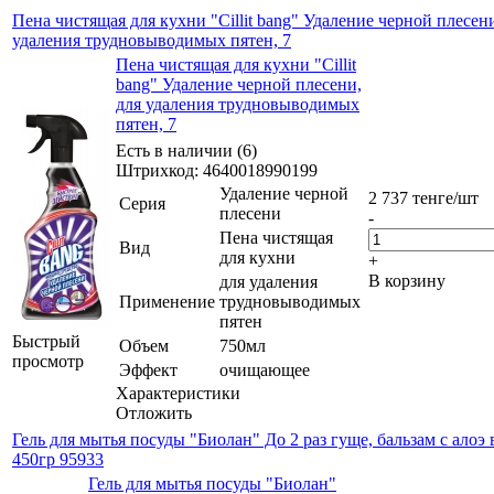
Пена чистящая для кухни "Cillit bang" Удаление черной плесени
удаления трудновыводимых пятен, 7
Пена чистящая для кухни "Cillit
bang" Удаление черной плесени,
для удаления трудновыводимых
пятен, 7
Есть в наличии (6)
Штрихкод: 4640018990199
Удаление черной
2 737
тенге
/шт
Серия
плесени
-
Пена чистящая
Вид
для кухни
+
В корзину
для удаления
Применение
трудновыводимых
пятен
Быстрый
Объем
750мл
просмотр
Эффект
очищающее
Характеристики
Отложить
Гель для мытья посуды "Биолан" До 2 раз гуще, бальзам с алоэ 
450гр 95933
Гель для мытья посуды "Биолан"