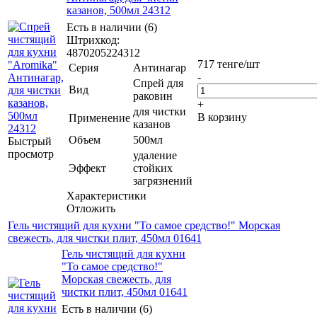
казанов, 500мл 24312
Есть в наличии (6)
Штрихкод:
4870205224312
717
тенге
/шт
Серия
Антинагар
-
Спрей для
Вид
раковин
+
для чистки
В корзину
Применение
казанов
Объем
500мл
Быстрый
просмотр
удаление
Эффект
стойких
загрязнений
Характеристики
Отложить
Гель чистящий для кухни "То самое средство!" Морская
свежесть, для чистки плит, 450мл 01641
Гель чистящий для кухни
"То самое средство!"
Морская свежесть, для
чистки плит, 450мл 01641
Есть в наличии (6)