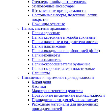
Степлеры, скобы, антистеплеры
Упаковочные аксессуары
Штемпельные принадлежности
Настольные наборы, подставки, лотки,
покрытия
Ножницы офисные
Папки, системы архивации
Папки адресные
Папки картонные и короба архивные
Папки навесные и разделители листов
Папки пластиковые
Папки-вкладыши с перфорацией (файл)
Папки-конверты
Папки-планшеты
Папки-скоросшиватели бумажные
Папки-скоросшиватели пластиковые
Планшеты
Письменые и чертежные принадлежности
Карандаши
Ластики
Маркеры и текстовыделители
Подарочные письменные принадлежности
Принадлежности для обучения письму
Расходные материалы для письменных
принадлежностей