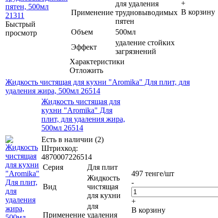
+
для удаления
В корзину
Применение
трудновыводимых
пятен
Быстрый
Объем
500мл
просмотр
удаление стойких
Эффект
загрязнений
Характеристики
Отложить
Жидкость чистящая для кухни "Aromika" Для плит, для
удаления жира, 500мл 26514
Жидкость чистящая для
кухни "Aromika" Для
плит, для удаления жира,
500мл 26514
Есть в наличии (2)
Штрихкод:
4870007226514
Серия
Для плит
497
тенге
/шт
Жидкость
-
Вид
чистящая
для кухни
+
для
В корзину
Применение
удаления