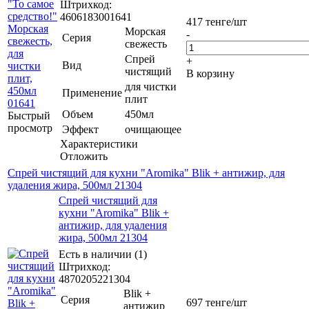
Штрихкод:
4606183001641
417
тенге
/шт
Морская
-
Серия
свежесть
Спрей
+
Вид
чистящий
В корзину
для чистки
Применение
плит
Объем
450мл
Быстрый
просмотр
Эффект
очищающее
Характеристики
Отложить
Спрей чистящий для кухни "Aromika" Blik + антижир, для
удаления жира, 500мл 21304
Спрей чистящий для
кухни "Aromika" Blik +
антижир, для удаления
жира, 500мл 21304
Есть в наличии (1)
Штрихкод:
4870205221304
Blik +
Серия
697
тенге
/шт
антижир