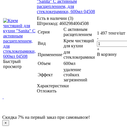
"Sanita" С активным
расщеплением, для
стеклокерамики, 600мл 04508
Есть в наличии (3)
Штрихкод: 4602984004508
С активным
Серия
1 497
тенге
/шт
расщеплением
-
Крем чистящий
Вид
для кухни
+
для
В корзину
Применение
стеклокерамики
Быстрый
Объем
600мл
просмотр
удаление
Эффект
стойких
загрязнений
Характеристики
Отложить
Скидка 7% на первый заказ при самовывозе!
×