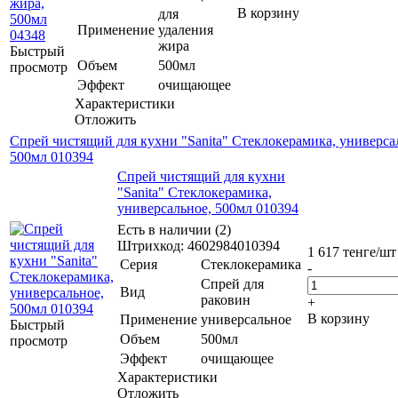
В корзину
для
Применение
удаления
жира
Быстрый
Объем
500мл
просмотр
Эффект
очищающее
Характеристики
Отложить
Спрей чистящий для кухни "Sanita" Стеклокерамика, универса
500мл 010394
Спрей чистящий для кухни
"Sanita" Стеклокерамика,
универсальное, 500мл 010394
Есть в наличии (2)
Штрихкод: 4602984010394
1 617
тенге
/шт
Серия
Стеклокерамика
-
Спрей для
Вид
раковин
+
В корзину
Применение
универсальное
Быстрый
Объем
500мл
просмотр
Эффект
очищающее
Характеристики
Отложить