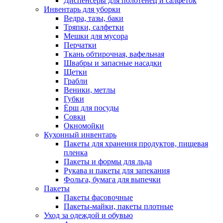
Диспенсеры для полотенец и салфеток
Инвентарь для уборки
Ведра, тазы, баки
Тряпки, салфетки
Мешки для мусора
Перчатки
Ткань обтирочная, вафельная
Швабры и запасные насадки
Щетки
Грабли
Веники, метлы
Губки
Ёрш для посуды
Совки
Окномойки
Кухонный инвентарь
Пакеты для хранения продуктов, пищевая
пленка
Пакеты и формы для льда
Рукава и пакеты для запекания
Фольга, бумага для выпечки
Пакеты
Пакеты фасовочные
Пакеты-майки, пакеты плотные
Уход за одеждой и обувью