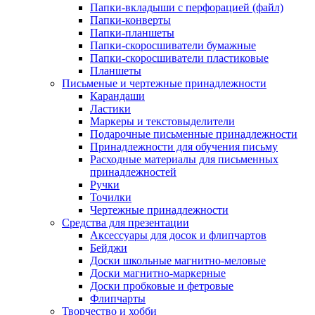
Папки-вкладыши с перфорацией (файл)
Папки-конверты
Папки-планшеты
Папки-скоросшиватели бумажные
Папки-скоросшиватели пластиковые
Планшеты
Письменые и чертежные принадлежности
Карандаши
Ластики
Маркеры и текстовыделители
Подарочные письменные принадлежности
Принадлежности для обучения письму
Расходные материалы для письменных
принадлежностей
Ручки
Точилки
Чертежные принадлежности
Средства для презентации
Аксессуары для досок и флипчартов
Бейджи
Доски школьные магнитно-меловые
Доски магнитно-маркерные
Доски пробковые и фетровые
Флипчарты
Творчество и хобби