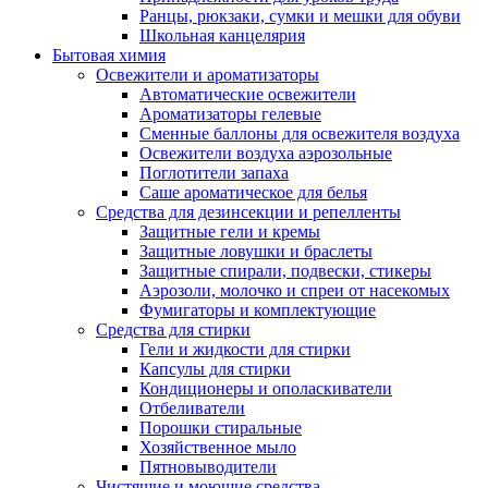
Ранцы, рюкзаки, сумки и мешки для обуви
Школьная канцелярия
Бытовая химия
Освежители и ароматизаторы
Автоматические освежители
Ароматизаторы гелевые
Сменные баллоны для освежителя воздуха
Освежители воздуха аэрозольные
Поглотители запаха
Саше ароматическое для белья
Средства для дезинсекции и репелленты
Защитные гели и кремы
Защитные ловушки и браслеты
Защитные спирали, подвески, стикеры
Аэрозоли, молочко и спреи от насекомых
Фумигаторы и комплектующие
Средства для стирки
Гели и жидкости для стирки
Капсулы для стирки
Кондиционеры и ополаскиватели
Отбеливатели
Порошки стиральные
Хозяйственное мыло
Пятновыводители
Чистящие и моющие средства