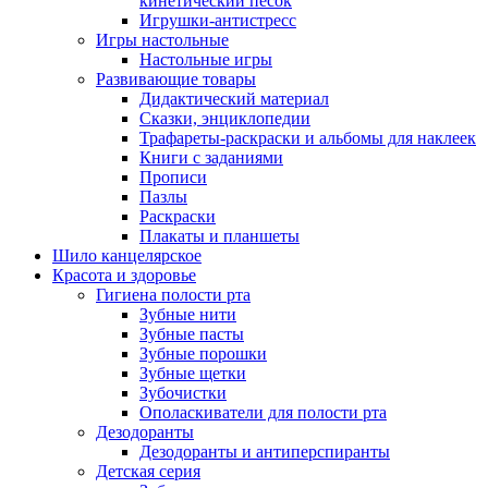
кинетический песок
Игрушки-антистресс
Игры настольные
Настольные игры
Развивающие товары
Дидактический материал
Сказки, энциклопедии
Трафареты-раскраски и альбомы для наклеек
Книги с заданиями
Прописи
Пазлы
Раскраски
Плакаты и планшеты
Шило канцелярское
Красота и здоровье
Гигиена полости рта
Зубные нити
Зубные пасты
Зубные порошки
Зубные щетки
Зубочистки
Ополаскиватели для полости рта
Дезодоранты
Дезодоранты и антиперспиранты
Детская серия