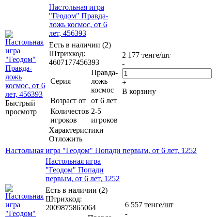
Настольная игра
"Геодом" Правда-
ложь космос, от 6
лет, 456393
Есть в наличии (2)
Штрихкод:
2 177
тенге
/шт
4607177456393
-
Правда-
Серия
ложь
+
космос
В корзину
Возраст от
от 6 лет
Быстрый
Количестов
2-5
просмотр
игроков
игроков
Характеристики
Отложить
Настольная игра "Геодом" Попади первым, от 6 лет, 1252
Настольная игра
"Геодом" Попади
первым, от 6 лет, 1252
Есть в наличии (2)
Штрихкод:
6 557
тенге
/шт
2009875865064
-