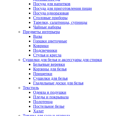
Посуда для напитков
Посуда для приготовления пищи
Посуда одноразовая
Столовые приборы
Тарелки, салатницы, супницы
Чайные наборы
Предметы интерьера
Вазы
Горшки цветочные
Коврики
Подсвечники
Стулья и кресла
Сушилки для белья и аксессуары для стирки
Бельевые веревки
Корзины для белья
Прищепки
Сушилки для белья
Гладильные доски для белья
Текстиль
Одеяла и подушки
Пледы и покрывала
Полотенца
Постельное белье
Халат
Товары для сада и огорода