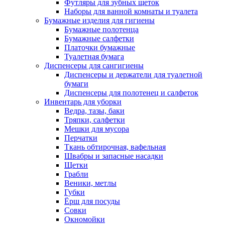
Футляры для зубных щеток
Наборы для ванной комнаты и туалета
Бумажные изделия для гигиены
Бумажные полотенца
Бумажные салфетки
Платочки бумажные
Туалетная бумага
Диспенсеры для сангигиены
Диспенсеры и держатели для туалетной
бумаги
Диспенсеры для полотенец и салфеток
Инвентарь для уборки
Ведра, тазы, баки
Тряпки, салфетки
Мешки для мусора
Перчатки
Ткань обтирочная, вафельная
Швабры и запасные насадки
Щетки
Грабли
Веники, метлы
Губки
Ёрш для посуды
Совки
Окномойки