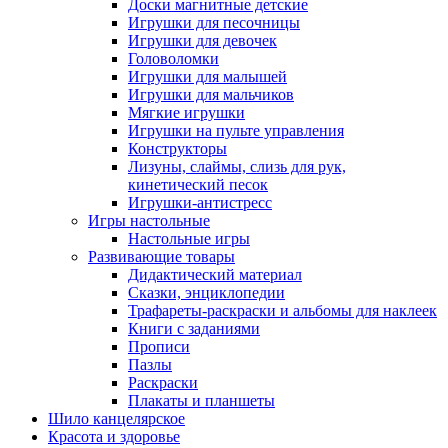
Доски магнитные детские
Игрушки для песочницы
Игрушки для девочек
Головоломки
Игрушки для малышей
Игрушки для мальчиков
Мягкие игрушки
Игрушки на пульте управления
Конструкторы
Лизуны, слаймы, слизь для рук,
кинетический песок
Игрушки-антистресс
Игры настольные
Настольные игры
Развивающие товары
Дидактический материал
Сказки, энциклопедии
Трафареты-раскраски и альбомы для наклеек
Книги с заданиями
Прописи
Пазлы
Раскраски
Плакаты и планшеты
Шило канцелярское
Красота и здоровье