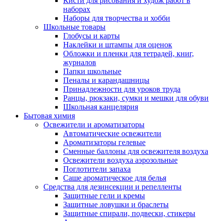
Кисти для рисования и худож работ в
наборах
Наборы для творчества и хобби
Школьные товары
Глобусы и карты
Наклейки и штампы для оценок
Обложки и пленки для тетрадей, книг,
журналов
Папки школьные
Пеналы и карандашницы
Принадлежности для уроков труда
Ранцы, рюкзаки, сумки и мешки для обуви
Школьная канцелярия
Бытовая химия
Освежители и ароматизаторы
Автоматические освежители
Ароматизаторы гелевые
Сменные баллоны для освежителя воздуха
Освежители воздуха аэрозольные
Поглотители запаха
Саше ароматическое для белья
Средства для дезинсекции и репелленты
Защитные гели и кремы
Защитные ловушки и браслеты
Защитные спирали, подвески, стикеры