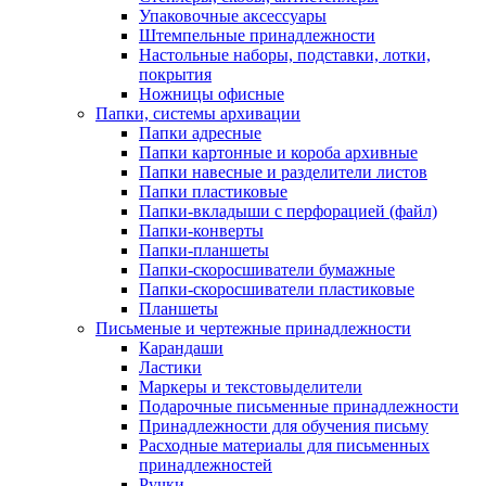
Упаковочные аксессуары
Штемпельные принадлежности
Настольные наборы, подставки, лотки,
покрытия
Ножницы офисные
Папки, системы архивации
Папки адресные
Папки картонные и короба архивные
Папки навесные и разделители листов
Папки пластиковые
Папки-вкладыши с перфорацией (файл)
Папки-конверты
Папки-планшеты
Папки-скоросшиватели бумажные
Папки-скоросшиватели пластиковые
Планшеты
Письменые и чертежные принадлежности
Карандаши
Ластики
Маркеры и текстовыделители
Подарочные письменные принадлежности
Принадлежности для обучения письму
Расходные материалы для письменных
принадлежностей
Ручки