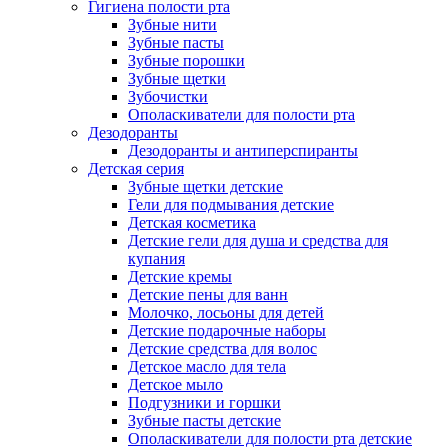
Гигиена полости рта
Зубные нити
Зубные пасты
Зубные порошки
Зубные щетки
Зубочистки
Ополаскиватели для полости рта
Дезодоранты
Дезодоранты и антиперспиранты
Детская серия
Зубные щетки детские
Гели для подмывания детские
Детская косметика
Детские гели для душа и средства для
купания
Детские кремы
Детские пены для ванн
Молочко, лосьоны для детей
Детские подарочные наборы
Детские средства для волос
Детское масло для тела
Детское мыло
Подгузники и горшки
Зубные пасты детские
Ополаскиватели для полости рта детские