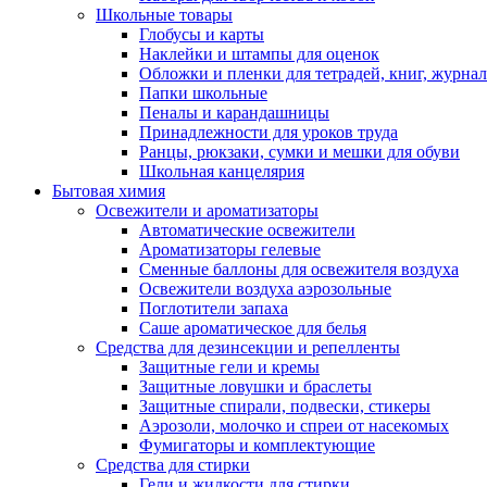
Школьные товары
Глобусы и карты
Наклейки и штампы для оценок
Обложки и пленки для тетрадей, книг, журна
Папки школьные
Пеналы и карандашницы
Принадлежности для уроков труда
Ранцы, рюкзаки, сумки и мешки для обуви
Школьная канцелярия
Бытовая химия
Освежители и ароматизаторы
Автоматические освежители
Ароматизаторы гелевые
Сменные баллоны для освежителя воздуха
Освежители воздуха аэрозольные
Поглотители запаха
Саше ароматическое для белья
Средства для дезинсекции и репелленты
Защитные гели и кремы
Защитные ловушки и браслеты
Защитные спирали, подвески, стикеры
Аэрозоли, молочко и спреи от насекомых
Фумигаторы и комплектующие
Средства для стирки
Гели и жидкости для стирки