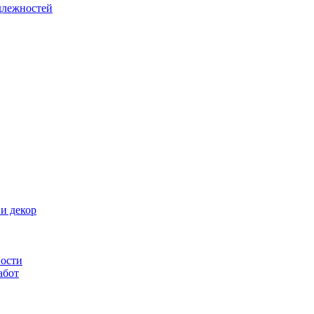
длежностей
и декор
ности
абот