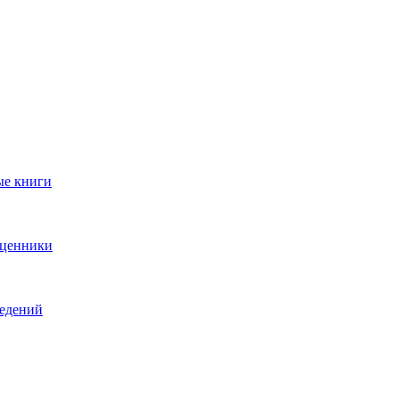
ые книги
 ценники
ведений