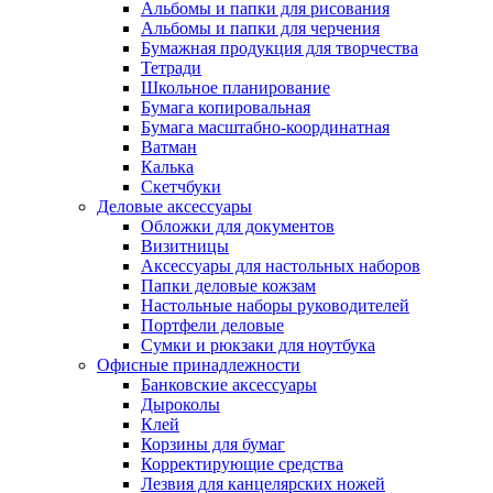
Альбомы и папки для рисования
Альбомы и папки для черчения
Бумажная продукция для творчества
Тетради
Школьное планирование
Бумага копировальная
Бумага масштабно-координатная
Ватман
Калька
Скетчбуки
Деловые аксессуары
Обложки для документов
Визитницы
Аксессуары для настольных наборов
Папки деловые кожзам
Настольные наборы руководителей
Портфели деловые
Сумки и рюкзаки для ноутбука
Офисные принадлежности
Банковские аксессуары
Дыроколы
Клей
Корзины для бумаг
Корректирующие средства
Лезвия для канцелярских ножей