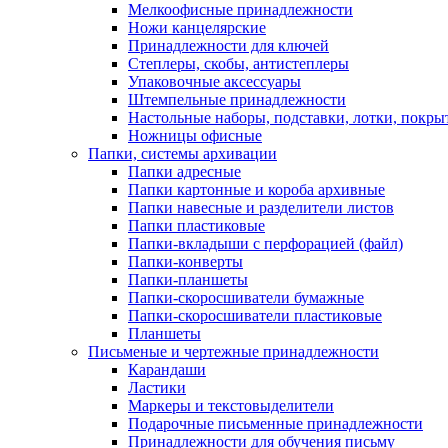
Мелкоофисные принадлежности
Ножи канцелярские
Принадлежности для ключей
Степлеры, скобы, антистеплеры
Упаковочные аксессуары
Штемпельные принадлежности
Настольные наборы, подставки, лотки, покры
Ножницы офисные
Папки, системы архивации
Папки адресные
Папки картонные и короба архивные
Папки навесные и разделители листов
Папки пластиковые
Папки-вкладыши с перфорацией (файл)
Папки-конверты
Папки-планшеты
Папки-скоросшиватели бумажные
Папки-скоросшиватели пластиковые
Планшеты
Письменые и чертежные принадлежности
Карандаши
Ластики
Маркеры и текстовыделители
Подарочные письменные принадлежности
Принадлежности для обучения письму