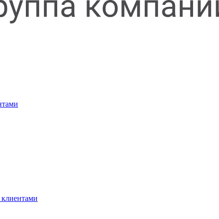
нтами
 клиентами