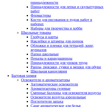
принадлежности
Принадлежности для лепки и скульптурных
работ
Фломастеры
Кисти для рисования и худож работ в
наборах
Наборы для творчества и хобби
Школьные товары
Глобусы и карты
Наклейки и штампы для оценок
Обложки и пленки для тетрадей, книг,
журналов
Папки школьные
Пеналы и карандашницы
Принадлежности для уроков труда
Ранцы, рюкзаки, сумки и мешки для обуви
Школьная канцелярия
Бытовая химия
Освежители и ароматизаторы
Автоматические освежители
Ароматизаторы гелевые
Сменные баллоны для освежителя воздуха
Освежители воздуха аэрозольные
Поглотители запаха
Саше ароматическое для белья