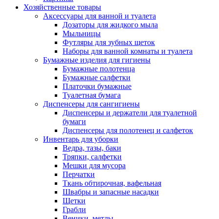
Хозяйственные товары
Аксессуары для ванной и туалета
Дозаторы для жидкого мыла
Мыльницы
Футляры для зубных щеток
Наборы для ванной комнаты и туалета
Бумажные изделия для гигиены
Бумажные полотенца
Бумажные салфетки
Платочки бумажные
Туалетная бумага
Диспенсеры для сангигиены
Диспенсеры и держатели для туалетной
бумаги
Диспенсеры для полотенец и салфеток
Инвентарь для уборки
Ведра, тазы, баки
Тряпки, салфетки
Мешки для мусора
Перчатки
Ткань обтирочная, вафельная
Швабры и запасные насадки
Щетки
Грабли
Веники, метлы