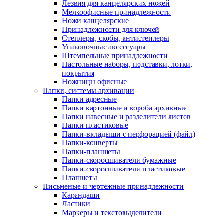
Лезвия для канцелярских ножей
Мелкоофисные принадлежности
Ножи канцелярские
Принадлежности для ключей
Степлеры, скобы, антистеплеры
Упаковочные аксессуары
Штемпельные принадлежности
Настольные наборы, подставки, лотки,
покрытия
Ножницы офисные
Папки, системы архивации
Папки адресные
Папки картонные и короба архивные
Папки навесные и разделители листов
Папки пластиковые
Папки-вкладыши с перфорацией (файл)
Папки-конверты
Папки-планшеты
Папки-скоросшиватели бумажные
Папки-скоросшиватели пластиковые
Планшеты
Письменые и чертежные принадлежности
Карандаши
Ластики
Маркеры и текстовыделители