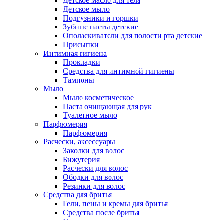
Детское масло для тела
Детское мыло
Подгузники и горшки
Зубные пасты детские
Ополаскиватели для полости рта детские
Присыпки
Интимная гигиена
Прокладки
Средства для интимной гигиены
Тампоны
Мыло
Мыло косметическое
Паста очищающая для рук
Туалетное мыло
Парфюмерия
Парфюмерия
Расчески, аксессуары
Заколки для волос
Бижутерия
Расчески для волос
Ободки для волос
Резинки для волос
Средства для бритья
Гели, пены и кремы для бритья
Средства после бритья