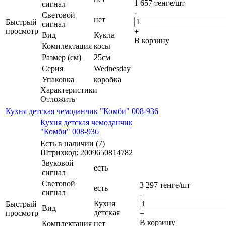
1 657
тенге
/шт
сигнал
-
Световой
нет
Быстрый
сигнал
просмотр
+
Вид
Кукла
В корзину
Комплектация
косы
Размер (см)
25см
Серия
Wednesday
Упаковка
коробка
Характеристики
Отложить
Кухня детская чемоданчик "Комби" 008-936
Кухня детская чемоданчик
"Комби" 008-936
Есть в наличии (7)
Штрихкод: 2009650814782
Звуковой
есть
сигнал
Световой
3 297
тенге
/шт
есть
сигнал
-
Кухня
Быстрый
Вид
детская
просмотр
+
В корзину
Комплектация
нет