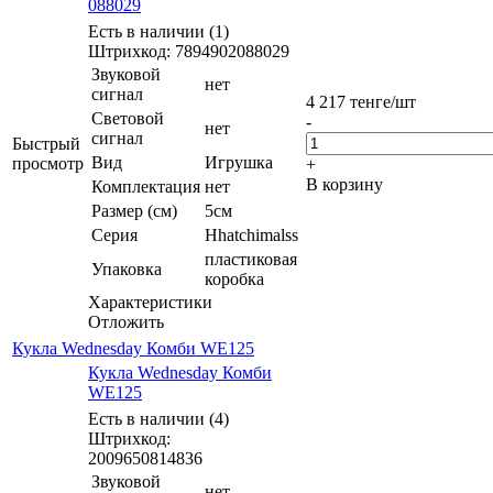
088029
Есть в наличии (1)
Штрихкод: 7894902088029
Звуковой
нет
сигнал
4 217
тенге
/шт
Световой
-
нет
сигнал
Быстрый
Вид
Игрушка
просмотр
+
В корзину
Комплектация
нет
Размер (см)
5см
Серия
Hhatchimalss
пластиковая
Упаковка
коробка
Характеристики
Отложить
Кукла Wednesday Комби WE125
Кукла Wednesday Комби
WE125
Есть в наличии (4)
Штрихкод:
2009650814836
Звуковой
нет