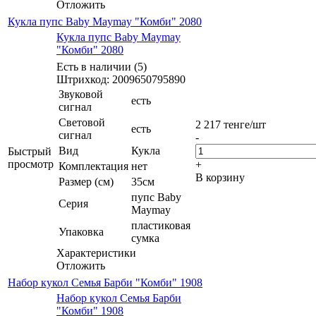
Отложить
Кукла пупс Baby Maymay "Комби" 2080
Кукла пупс Baby Maymay
"Комби" 2080
Есть в наличии (5)
Штрихкод: 2009650795890
Звуковой
есть
сигнал
Световой
2 217
тенге
/шт
есть
сигнал
-
Вид
Кукла
Быстрый
просмотр
+
Комплектация
нет
В корзину
Размер (см)
35см
пупс Baby
Серия
Maymay
пластиковая
Упаковка
сумка
Характеристики
Отложить
Набор кукол Семья Барби "Комби" 1908
Набор кукол Семья Барби
"Комби" 1908