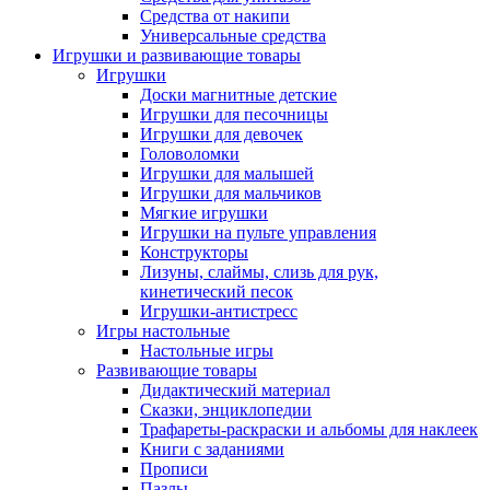
Средства от накипи
Универсальные средства
Игрушки и развивающие товары
Игрушки
Доски магнитные детские
Игрушки для песочницы
Игрушки для девочек
Головоломки
Игрушки для малышей
Игрушки для мальчиков
Мягкие игрушки
Игрушки на пульте управления
Конструкторы
Лизуны, слаймы, слизь для рук,
кинетический песок
Игрушки-антистресс
Игры настольные
Настольные игры
Развивающие товары
Дидактический материал
Сказки, энциклопедии
Трафареты-раскраски и альбомы для наклеек
Книги с заданиями
Прописи
Пазлы