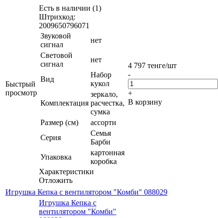
Есть в наличии (1)
Штрихкод:
2009650796071
Звуковой
нет
сигнал
Световой
нет
сигнал
4 797
тенге
/шт
-
Набор
Вид
кукол
Быстрый
просмотр
+
зеркало,
В корзину
Комплектация
расчестка,
сумка
Размер (см)
ассорти
Семья
Серия
Барби
картонная
Упаковка
коробка
Характеристики
Отложить
Игрушка Кепка с вентилятором "Комби" 088029
Игрушка Кепка с
вентилятором "Комби"