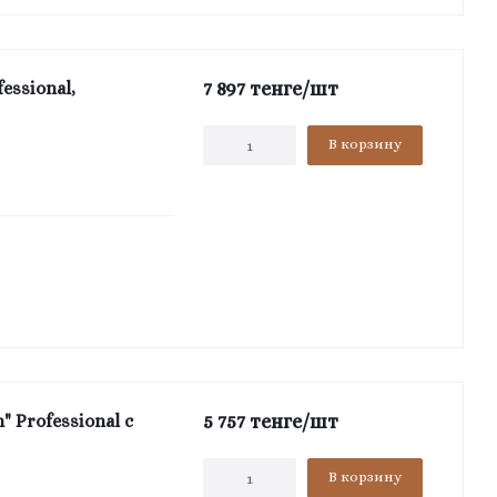
7 897
тенге
/шт
essional,
В корзину
5 757
тенге
/шт
 Professional с
В корзину