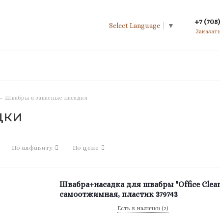
+7 (705)
Select Language
▼
Заказат
-
Швабры и запасные насадки
дки
По алфавиту
По цене
Швабра+насадка для швабры "Office Clean
самоотжимная, пластик 379743
Есть в наличии (2)