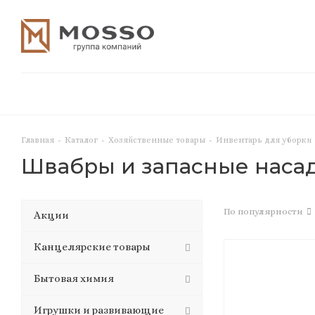
Главная
-
Каталог
-
Хозяйственные товары
-
Инвентарь для уборки
Швабры и запасные наса
По популярности
Акции
Канцелярские товары
Бытовая химия
Игрушки и развивающие