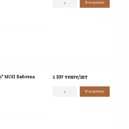
В корзину
1 337
тенге
/шт
an" МОП Бабочка
В корзину