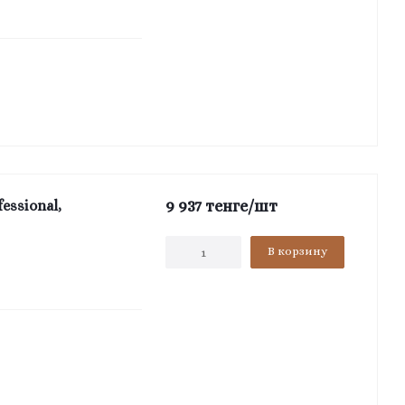
9 937
тенге
/шт
essional,
В корзину