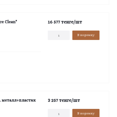
16 577
тенге
/шт
e Clean"
В корзину
3 257
тенге
/шт
, металл+пластик
В корзину