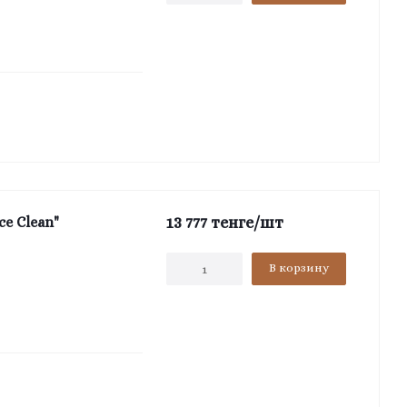
13 777
тенге
/шт
e Clean"
В корзину