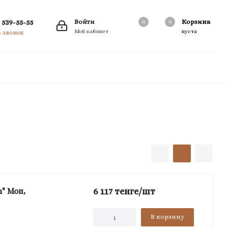
 539-55-55
Войти
Корзина
0
0
0
Мой кабинет
пуста
ь звонок
6 117
тенге
/шт
" Моп,
В корзину