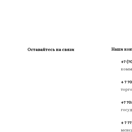
Оставайтесь на связи
Наши кон
+7 (7
комм
+ 7 70
торг
+7 70
госу
+ 7 77
мене