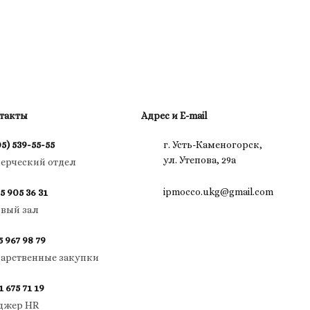
такты
Адрес и E-mail
05) 539-55-55
г. Усть-Каменогорск,
ул. Утепова, 29а
ерческий отдел
ipmocco.ukg@gmail.com
5 905 36 31
овый зал
5 967 98 79
дарственные закупки
1 675 71 19
джер HR