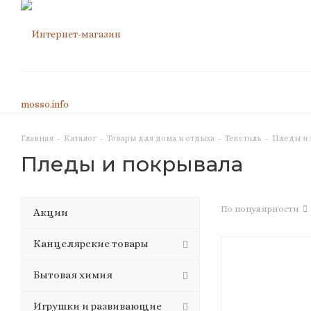
Главная
-
Каталог
-
Товары для дома и отдыха
-
Текстиль
-
Пледы и 
Пледы и покрывала
По популярности
Акции
Канцелярские товары
Бытовая химия
Игрушки и развивающие