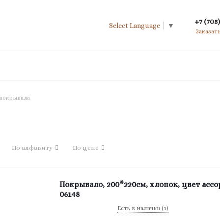
+7 (705)
Select Language
▼
Заказат
покрывала
По алфавиту
По цене
Покрывало, 200*220см, хлопок, цвет асс
06148
Есть в наличии (1)