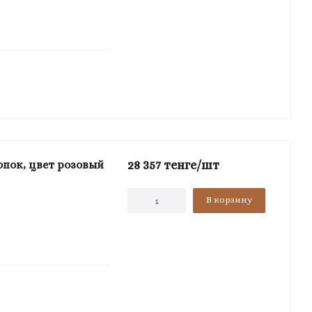
28 357
тенге
/шт
опок, цвет розовый
В корзину