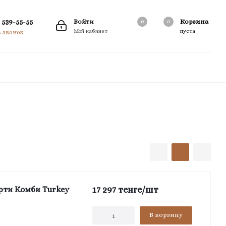
 539-55-55
Войти
Корзина
0
0
0
Мой кабинет
пуста
ь звонок
17 297
тенге
/шт
орти Комби Turkey
В корзину