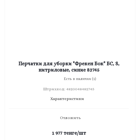
Перчатки для уборки "Фрекен Бок" БС, S,
нитриловые, синие 82745
Есть в наличии (1)
Штрихкод: 4820048482745
Характеристики
Отложить
1 977
тенге
/шт