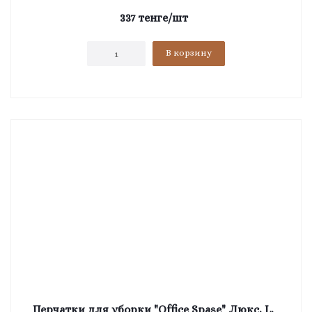
337
тенге
/шт
В корзину
Перчатки для уборки "Office Spase" Люкс, L,