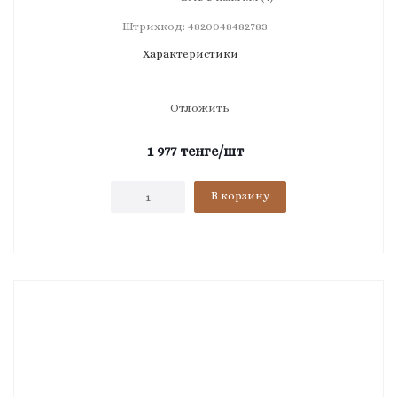
Штрихкод: 4820048482783
Характеристики
Отложить
1 977
тенге
/шт
В корзину