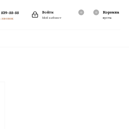
 539-55-55
Войти
Корзина
0
0
0
Мой кабинет
пуста
ь звонок