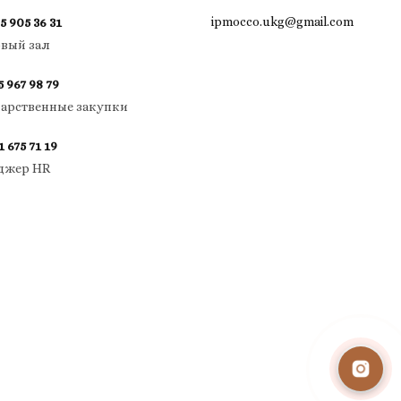
ipmocco.ukg@gmail.com
5 905 36 31
овый зал
5 967 98 79
дарственные закупки
1 675 71 19
джер HR