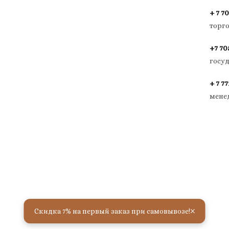
+ 7 70
торг
+7 70
госу
+ 7 77
мене
×
Скидка 7% на первый заказ при самовывозе!