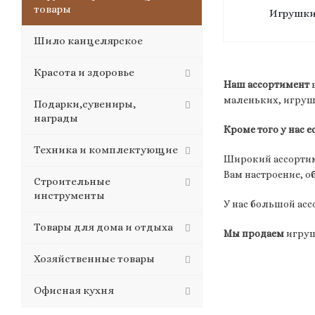
товары
Игрушк
Шило канцелярское
Красота и здоровье
Наш ассортимент
в
маленьких, игруш
Подарки,сувениры,
награды
Кроме того у нас е
Техника и комплектующие
Широкий ассорти
Вам настроение, 
Строительные
инструменты
У нас большой ас
Товары для дома и отдыха
Мы продаем
игруш
Хозяйственные товары
Офисная кухня