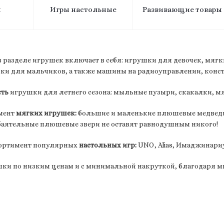
и
Игры настольные
Развивающие товары
 разделе игрушек включает в себя: игрушки для девочек, мя
ки для мальчиков, а также машины на радиоуправлении, конс
сть
игрушки для летнего сезона: мыльные пузыри, скакалки, м
мент
мягких игрушек
:
большие и маленькие плюшевые медведи 
обаятельные плюшевые звери не оставят равнодушным никого!
сортимент популярных
настольных игр:
UNO, Alias, Имаджинари
ки по низким ценам и с минимальной накруткой, благодаря м