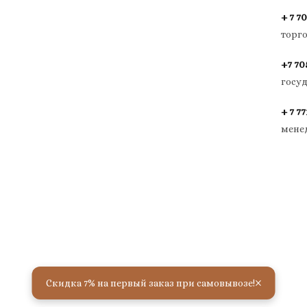
+ 7 70
торг
+7 70
госу
+ 7 77
мене
×
Скидка 7% на первый заказ при самовывозе!