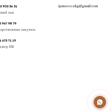
ipmocco.ukg@gmail.com
5 905 36 31
овый зал
5 967 98 79
дарственные закупки
1 675 71 19
джер HR