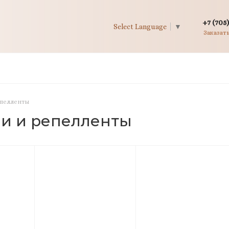
+7 (705)
Select Language
▼
Заказат
епелленты
ии и репелленты