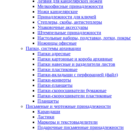
Лезвия для канцелярских ножей
Мелкоофисные принадлежности
Ножи канцелярские
Принадлежности для ключей
Степлеры, скобы, антистеплеры
Упаковочные аксессуары
Штемпельные принадлежности
Настольные наборы, подставки, лотки, покры
Ножницы офисные
Папки, системы архивации
Папки адресные
Папки картонные и короба архивные
Папки навесные и разделители листов
Папки пластиковые
Папки-вкладыши с перфорацией (файл)
Папки-конверты
Папки-планшеты
Папки-скоросшиватели бумажные
Папки-скоросшиватели пластиковые
Планшеты
Письменые и чертежные принадлежности
Карандаши
Ластики
Маркеры и текстовыделители
Подарочные письменные принадлежности