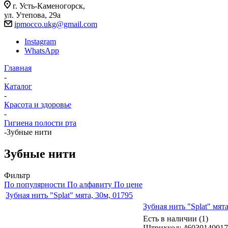
г. Усть-Каменогорск,
ул. Утепова, 29а
ipmocco.ukg@gmail.com
Instagram
WhatsApp
Главная
-
Каталог
-
Красота и здоровье
-
Гигиена полости рта
-
Зубные нити
Зубные нити
Фильтр
По популярности
По алфавиту
По цене
Зубная нить "Splat" мята, 30м, 01795
Зубная нить "Splat" мята
Есть в наличии (1)
Штрихкод: 4603014001