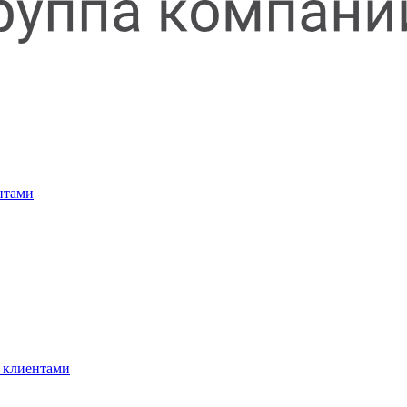
нтами
 клиентами