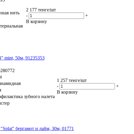
2 177
тенге
/шт
нная нить
-
+
В корзину
териальная
B" mint, 50м, 91235353
0280772
t
1 257
тенге
/шт
лиамидная
-
+
м
В корзину
офилактика зубного налета
истер
"Splat" бергамот и лайм, 30м, 01771