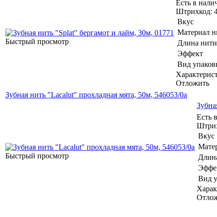
Есть в нали
Штрихкод: 
Вкус
Материал н
Быстрый просмотр
Длина нити
Эффект
Вид упаков
Характерис
Отложить
Зубная нить "Lacalut" прохладная мята, 50м, 546053/0а
Зубна
Есть 
Штрих
Вкус
Мате
Быстрый просмотр
Длин
Эффе
Вид 
Харак
Отло