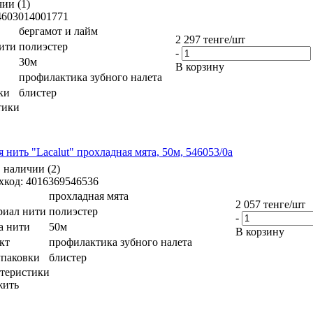
чии (1)
4603014001771
бергамот и лайм
2 297
тенге
/шт
ити
полиэстер
-
30м
В корзину
профилактика зубного налета
ки
блистер
тики
я нить "Lacalut" прохладная мята, 50м, 546053/0а
в наличии (2)
код: 4016369546536
прохладная мята
2 057
тенге
/шт
риал нити
полиэстер
-
а нити
50м
В корзину
кт
профилактика зубного налета
упаковки
блистер
теристики
жить