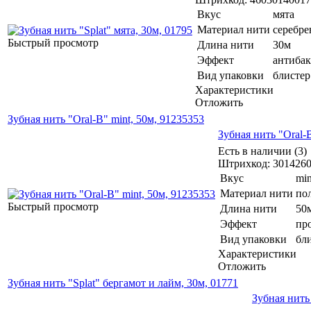
Вкус
мята
Материал нити
серебре
Быстрый просмотр
Длина нити
30м
Эффект
антибак
Вид упаковки
блистер
Характеристики
Отложить
Зубная нить "Oral-B" mint, 50м, 91235353
Зубная нить "Oral-
Есть в наличии (3)
Штрихкод: 301426
Вкус
min
Материал нити
по
Быстрый просмотр
Длина нити
50
Эффект
пр
Вид упаковки
бл
Характеристики
Отложить
Зубная нить "Splat" бергамот и лайм, 30м, 01771
Зубная нить 