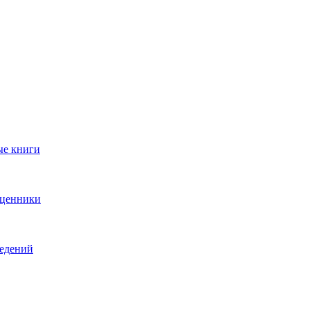
ые книги
 ценники
ведений