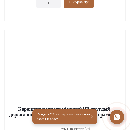
В корзину
Карандаш чернографитный HB круглый
деревянный с ластиком "Berlingo" Neon paradise
Скидка 7% на первый заказ при
×
самовывозе!
BP01308
Есть в наличии (72)