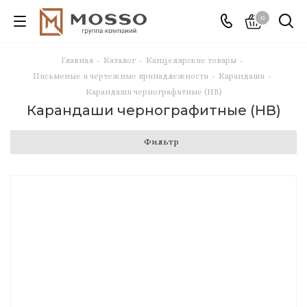
0
Главная
-
Каталог
-
Канцелярские товары
-
Письменые и чертежные принадлежности
-
Карандаши
-
Карандаши чернографитные (HB)
Карандаши чернографитные (HB)
Фильтр