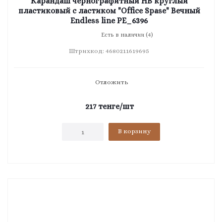
Карандаш чернографитный HB круглый
пластиковый с ластиком "Office Spase" Вечный
Endless line PE_6396
Есть в наличии (4)
Штрихкод: 4680211619695
Отложить
217
тенге
/шт
В корзину