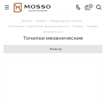
0
Главная
-
Каталог
-
Канцелярские товары
-
Письменые и чертежные принадлежности
-
Точилки
-
Точилки
механические
Точилки механические
Фильтр